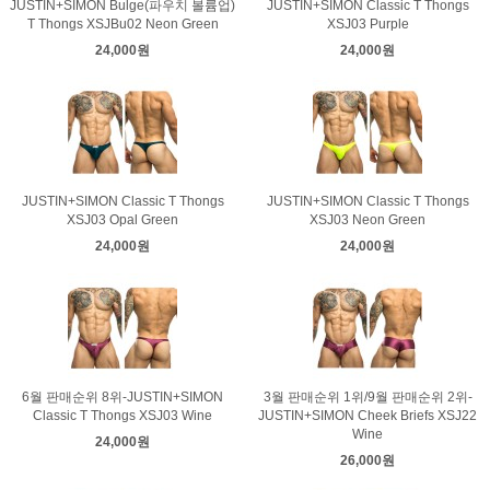
JUSTIN+SIMON Bulge(파우치 볼륨업)
JUSTIN+SIMON Classic T Thongs
T Thongs XSJBu02 Neon Green
XSJ03 Purple
24,000원
24,000원
JUSTIN+SIMON Classic T Thongs
JUSTIN+SIMON Classic T Thongs
XSJ03 Opal Green
XSJ03 Neon Green
24,000원
24,000원
6월 판매순위 8위-JUSTIN+SIMON
3월 판매순위 1위/9월 판매순위 2위-
Classic T Thongs XSJ03 Wine
JUSTIN+SIMON Cheek Briefs XSJ22
Wine
24,000원
26,000원