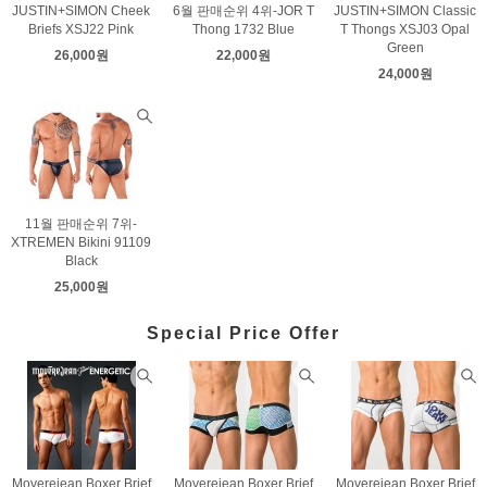
JUSTIN+SIMON Cheek
6월 판매순위 4위-JOR T
JUSTIN+SIMON Classic
Briefs XSJ22 Pink
Thong 1732 Blue
T Thongs XSJ03 Opal
Green
26,000원
22,000원
24,000원
11월 판매순위 7위-
XTREMEN Bikini 91109
Black
25,000원
Special Price Offer
Moverejean Boxer Brief
Moverejean Boxer Brief
Moverejean Boxer Brief