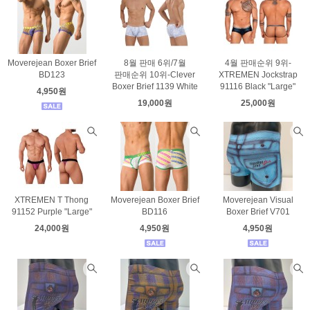
Moverejean Boxer Brief
8월 판매 6위/7월
4월 판매순위 9위-
BD123
판매순위 10위-Clever
XTREMEN Jockstrap
Boxer Brief 1139 White
91116 Black "Large"
4,950원
19,000원
25,000원
XTREMEN T Thong
Moverejean Boxer Brief
Moverejean Visual
91152 Purple "Large"
BD116
Boxer Brief V701
24,000원
4,950원
4,950원