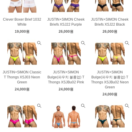
Clever Boxer Brief 1032
JUSTIN+SIMON Cheek
JUSTIN+SIMON Cheek
White
Briefs XSJ22 Purple
Briefs XSJ22 Black
19,000원
26,000원
26,000원
JUSTIN+SIMON Classic
JUSTIN+SIMON
JUSTIN+SIMON
T Thongs XSJ03 Neon
Bulge(파우치 볼륨업) T
Bulge(파우치 볼륨업) T
Green
Thongs XSJBu02 Pink
Thongs XSJBu02 Neon
Green
24,000원
24,000원
24,000원