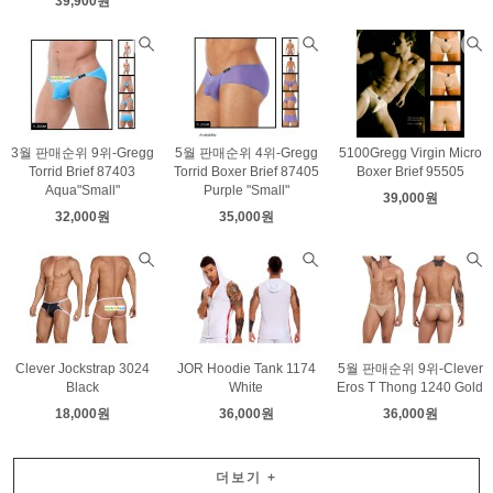
39,900원
3월 판매순위 9위-Gregg
5월 판매순위 4위-Gregg
5100Gregg Virgin Micro
Torrid Brief 87403
Torrid Boxer Brief 87405
Boxer Brief 95505
Aqua"Small"
Purple "Small"
39,000원
32,000원
35,000원
Clever Jockstrap 3024
JOR Hoodie Tank 1174
5월 판매순위 9위-Clever
Black
White
Eros T Thong 1240 Gold
18,000원
36,000원
36,000원
더보기
+