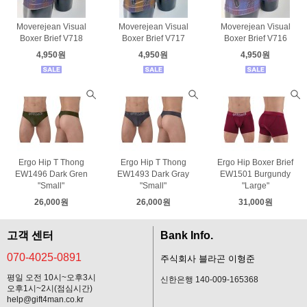
Moverejean Visual
Moverejean Visual
Moverejean Visual
Boxer Brief V718
Boxer Brief V717
Boxer Brief V716
4,950원
4,950원
4,950원
Ergo Hip T Thong
Ergo Hip T Thong
Ergo Hip Boxer Brief
EW1496 Dark Gren
EW1493 Dark Gray
EW1501 Burgundy
"Small"
"Small"
"Large"
26,000원
26,000원
31,000원
고객 센터
Bank Info.
070-4025-0891
주식회사 블라곤 이형준
평일 오전 10시~오후3시
신한은행 140-009-165368
오후1시~2시(점심시간)
help@gift4man.co.kr