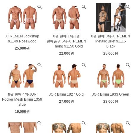
XTREMEN Jockstrap
8월 판매 1위/3월
8월 판매 8위-XTREMEN
91149 Rosewood
판매순위 6위-XTREMEN
Metalic Brief 91115
T Thong 91150 Gold
Black
25,000원
22,000원
25,000원
8월 판매 4위-JOR
JOR Bikini 1827 Gold
JOR Bikini 1933 Green
Pocker Mesh Bikini 1359
27,000원
23,000원
Blue
19,000원