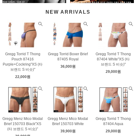
NEW ARRIVALS
Gregg Torrid T Thong
Gregg Torrid Boxer Brief
Gregg Torrid T Thong
Pouch 87416
87405 Royal
87404 White"XS (타
Purple+Cockring"XS (타
브랜드 S 비슷)"
36,000원
브랜드 S 비슷)"
29,000원
22,000원
Gregg Menz Mico Modal
Gregg Menz Mico Modal
Gregg Torrid T Thong
Brief 150703 Black"XS
Brief 150703 White
87404 Aqua
(타 브랜드 S 비슷)"
39,900원
29,000원