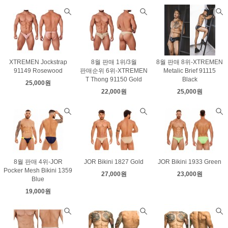
XTREMEN Jockstrap
8월 판매 1위/3월
8월 판매 8위-XTREMEN
91149 Rosewood
판매순위 6위-XTREMEN
Metalic Brief 91115
T Thong 91150 Gold
Black
25,000원
22,000원
25,000원
8월 판매 4위-JOR
JOR Bikini 1827 Gold
JOR Bikini 1933 Green
Pocker Mesh Bikini 1359
27,000원
23,000원
Blue
19,000원