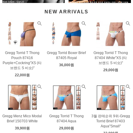
NEW ARRIVALS
Gregg Torrid T Thong
Gregg Torrid Boxer Brief
Gregg Torrid T Thong
Pouch 87416
87405 Royal
87404 White"XS (타
Purple+Cockring"XS (타
브랜드 S 비슷)"
36,000원
브랜드 S 비슷)"
29,000원
22,000원
Gregg Menz Mico Modal
Gregg Torrid T Thong
3월 판매순위 9위-Gregg
Brief 150703 White
87404 Aqua
Torrid Brief 87403
Aqua"Small"
39,900원
29,000원