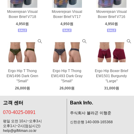
Moverejean Visual
Moverejean Visual
Moverejean Visual
Boxer Brief V718
Boxer Brief V717
Boxer Brief V716
4,950원
4,950원
4,950원
Ergo Hip T Thong
Ergo Hip T Thong
Ergo Hip Boxer Brief
EW1496 Dark Gren
EW1493 Dark Gray
EW1501 Burgundy
"Small"
"Small"
"Large"
26,000원
26,000원
31,000원
고객 센터
Bank Info.
070-4025-0891
주식회사 블라곤 이형준
평일 오전 10시~오후3시
신한은행 140-009-165368
오후1시~2시(점심시간)
help@gift4man.co.kr