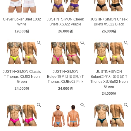
Clever Boxer Brief 1032
JUSTIN+SIMON Cheek
JUSTIN+SIMON Cheek
White
Briefs XSJ22 Purple
Briefs XSJ22 Black
19,000원
26,000원
26,000원
JUSTIN+SIMON Classic
JUSTIN+SIMON
JUSTIN+SIMON
T Thongs XSJ03 Neon
Bulge(파우치 볼륨업) T
Bulge(파우치 볼륨업) T
Green
Thongs XSJBu02 Pink
Thongs XSJBu02 Neon
Green
24,000원
24,000원
24,000원