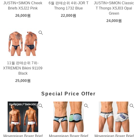
JUSTIN+SIMON Cheek
6월 판매순위 4위-JOR T
JUSTIN+SIMON Classic
Briefs XSJ22 Pink
Thong 1732 Blue
T Thongs XSJ03 Opal
Green
26,000원
22,000원
24,000원
11월 판매순위 7위-
XTREMEN Bikini 91109
Black
25,000원
Special Price Offer
Moverejean Boxer Brief
Moverejean Boxer Brief
Moverejean Boxer Brief