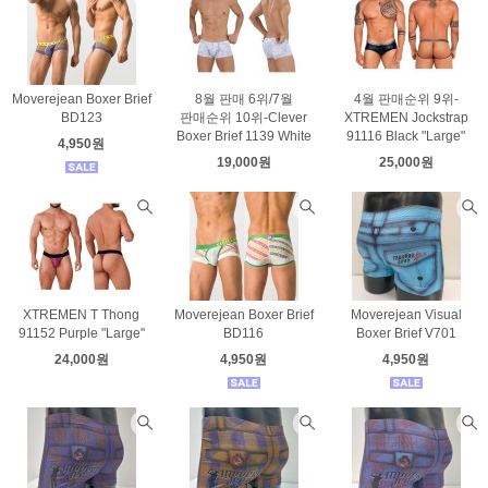
Moverejean Boxer Brief
8월 판매 6위/7월
4월 판매순위 9위-
BD123
판매순위 10위-Clever
XTREMEN Jockstrap
Boxer Brief 1139 White
91116 Black "Large"
4,950원
19,000원
25,000원
XTREMEN T Thong
Moverejean Boxer Brief
Moverejean Visual
91152 Purple "Large"
BD116
Boxer Brief V701
24,000원
4,950원
4,950원