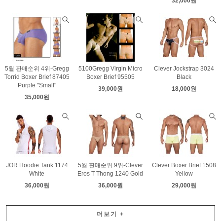
32,000원
5월 판매순위 4위-Gregg
5100Gregg Virgin Micro
Clever Jockstrap 3024
Torrid Boxer Brief 87405
Boxer Brief 95505
Black
Purple "Small"
39,000원
18,000원
35,000원
JOR Hoodie Tank 1174
5월 판매순위 9위-Clever
Clever Boxer Brief 1508
White
Eros T Thong 1240 Gold
Yellow
36,000원
36,000원
29,000원
더보기
+