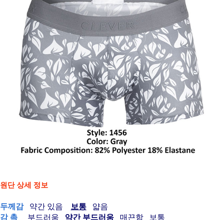
원단 상세 정보
두께감
약간 있음
보통
얇음
감 촉
부드러움
약간 부드러움
매끈함 보통