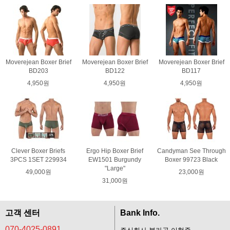
Moverejean Boxer Brief
Moverejean Boxer Brief
Moverejean Boxer Brief
BD203
BD122
BD117
4,950원
4,950원
4,950원
Clever Boxer Briefs
Ergo Hip Boxer Brief
Candyman See Through
3PCS 1SET 229934
EW1501 Burgundy
Boxer 99723 Black
"Large"
49,000원
23,000원
31,000원
고객 센터
Bank Info.
070-4025-0891