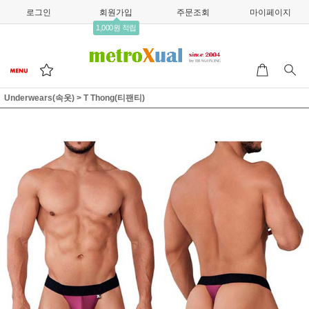
로그인
회원가입
주문조회
마이페이지
1,000원 적립
Underwears(속옷)
>
T Thong(티팬티)