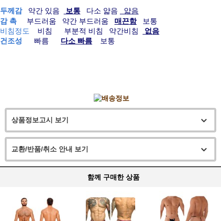
두께감
약간 있음
보통
다소 얇음
얇음
감 촉
부드러움 약간 부드러움
매끈함
보통
비침정도
비침 부분적 비침
약간비침
없음
건조성
빠름
다소 빠름
보통
상품정보고시 보기
교환/반품/취소 안내 보기
함께 구매한 상품