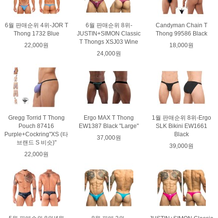
6월 판매순위 4위-JOR T
6월 판매순위 8위-
Candyman Chain T
Thong 1732 Blue
JUSTIN+SIMON Classic
Thong 99586 Black
T Thongs XSJ03 Wine
22,000원
18,000원
24,000원
Gregg Torrid T Thong
Ergo MAX T Thong
1월 판매순위 8위-Ergo
Pouch 87416
EW1387 Black "Large"
SLK Bikini EW1661
Purple+Cockring"XS (타
Black
37,000원
브랜드 S 비슷)"
39,000원
22,000원