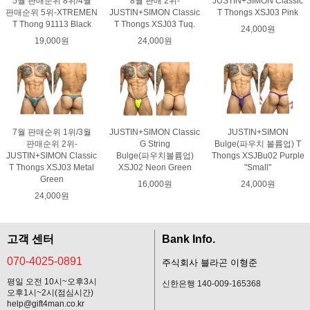
5월 판매순위 8위/4월
8월 판매 2위-
JUSTIN+SIMON Classic
판매순위 5위-XTREMEN
JUSTIN+SIMON Classic
T Thongs XSJ03 Pink
T Thong 91113 Black
T Thongs XSJ03 Tuq.
24,000원
19,000원
24,000원
7월 판매순위 1위/3월
JUSTIN+SIMON Classic
JUSTIN+SIMON
판매순위 2위-
G String
Bulge(파우치 볼륨업) T
JUSTIN+SIMON Classic
Bulge(파우치볼륨업)
Thongs XSJBu02 Purple
T Thongs XSJ03 Metal
XSJ02 Neon Green
"Small"
Green
16,000원
24,000원
24,000원
고객 센터
Bank Info.
070-4025-0891
주식회사 블라곤 이형준
평일 오전 10시~오후3시
신한은행 140-009-165368
오후1시~2시(점심시간)
help@gift4man.co.kr