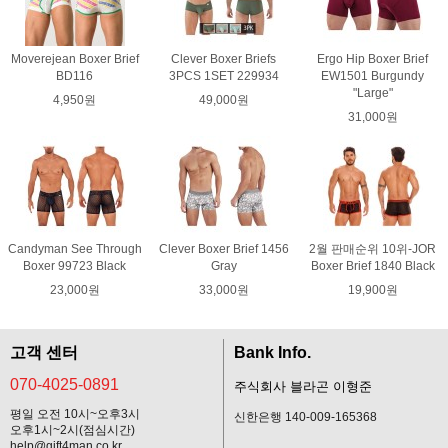
Moverejean Boxer Brief
Clever Boxer Briefs
Ergo Hip Boxer Brief
BD116
3PCS 1SET 229934
EW1501 Burgundy
"Large"
4,950원
49,000원
31,000원
Candyman See Through
Clever Boxer Brief 1456
2월 판매순위 10위-JOR
Boxer 99723 Black
Gray
Boxer Brief 1840 Black
23,000원
33,000원
19,900원
고객 센터
Bank Info.
070-4025-0891
주식회사 블라곤 이형준
평일 오전 10시~오후3시
신한은행 140-009-165368
오후1시~2시(점심시간)
help@gift4man.co.kr