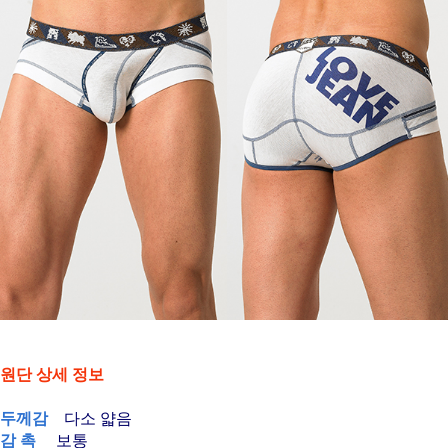
원단 상세 정보
두께감
다소 얇음
감 촉
보통