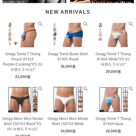
NEW ARRIVALS
Gregg Torrid T Thong
Gregg Torrid Boxer Brief
Gregg Torrid T Thong
Pouch 87416
87405 Royal
87404 White"XS (타
Purple+Cockring"XS (타
브랜드 S 비슷)"
36,000원
브랜드 S 비슷)"
29,000원
22,000원
Gregg Menz Mico Modal
Gregg Menz Mico Modal
Gregg Torrid T Thong
Brief 150703 Black"XS
Brief 150703 White
87404 Aqua
(타 브랜드 S 비슷)"
39,900원
29,000원