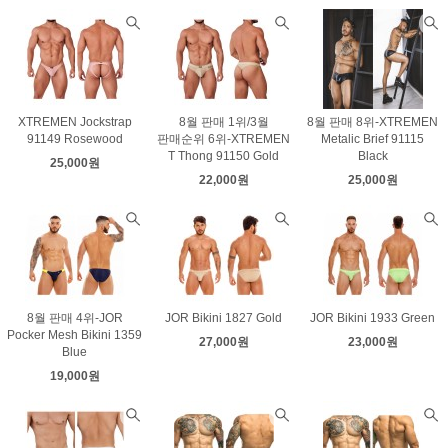
XTREMEN Jockstrap
8월 판매 1위/3월
8월 판매 8위-XTREMEN
91149 Rosewood
판매순위 6위-XTREMEN
Metalic Brief 91115
T Thong 91150 Gold
Black
25,000원
22,000원
25,000원
8월 판매 4위-JOR
JOR Bikini 1827 Gold
JOR Bikini 1933 Green
Pocker Mesh Bikini 1359
27,000원
23,000원
Blue
19,000원