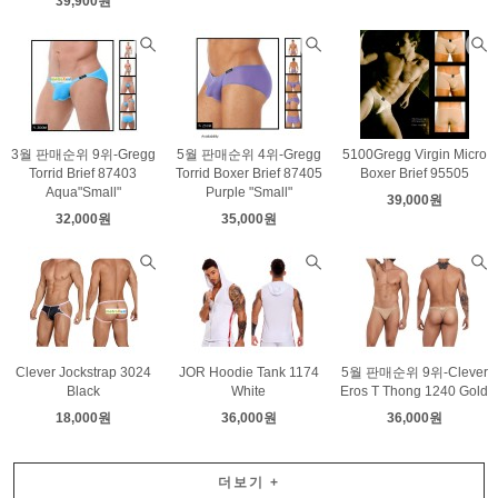
39,900원
3월 판매순위 9위-Gregg
5월 판매순위 4위-Gregg
5100Gregg Virgin Micro
Torrid Brief 87403
Torrid Boxer Brief 87405
Boxer Brief 95505
Aqua"Small"
Purple "Small"
39,000원
32,000원
35,000원
Clever Jockstrap 3024
JOR Hoodie Tank 1174
5월 판매순위 9위-Clever
Black
White
Eros T Thong 1240 Gold
18,000원
36,000원
36,000원
더보기
+