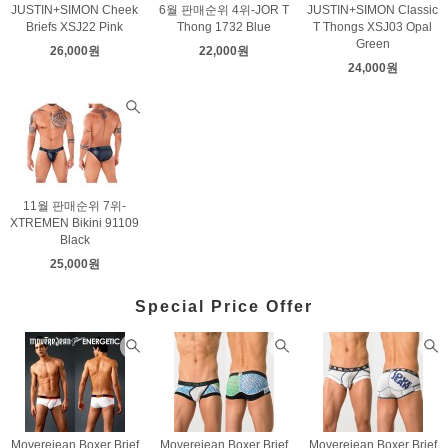
JUSTIN+SIMON Cheek
6월 판매순위 4위-JOR T
JUSTIN+SIMON Classic
Briefs XSJ22 Pink
Thong 1732 Blue
T Thongs XSJ03 Opal
Green
26,000원
22,000원
24,000원
11월 판매순위 7위-
XTREMEN Bikini 91109
Black
25,000원
Special Price Offer
Moverejean Boxer Brief
Moverejean Boxer Brief
Moverejean Boxer Brief