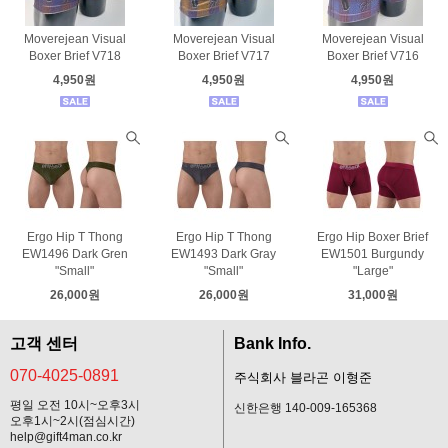
Moverejean Visual
Moverejean Visual
Moverejean Visual
Boxer Brief V718
Boxer Brief V717
Boxer Brief V716
4,950원
4,950원
4,950원
Ergo Hip T Thong
Ergo Hip T Thong
Ergo Hip Boxer Brief
EW1496 Dark Gren
EW1493 Dark Gray
EW1501 Burgundy
"Small"
"Small"
"Large"
26,000원
26,000원
31,000원
고객 센터
Bank Info.
070-4025-0891
주식회사 블라곤 이형준
평일 오전 10시~오후3시
신한은행 140-009-165368
오후1시~2시(점심시간)
help@gift4man.co.kr