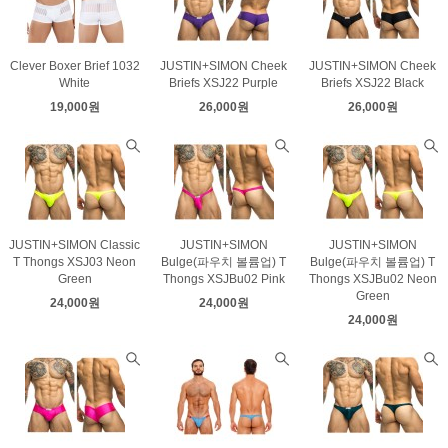
Clever Boxer Brief 1032
JUSTIN+SIMON Cheek
JUSTIN+SIMON Cheek
White
Briefs XSJ22 Purple
Briefs XSJ22 Black
19,000원
26,000원
26,000원
JUSTIN+SIMON Classic
JUSTIN+SIMON
JUSTIN+SIMON
T Thongs XSJ03 Neon
Bulge(파우치 볼륨업) T
Bulge(파우치 볼륨업) T
Green
Thongs XSJBu02 Pink
Thongs XSJBu02 Neon
Green
24,000원
24,000원
24,000원