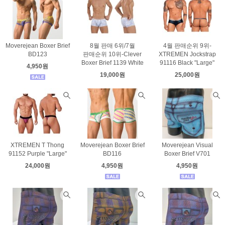
Moverejean Boxer Brief
8월 판매 6위/7월
4월 판매순위 9위-
BD123
판매순위 10위-Clever
XTREMEN Jockstrap
Boxer Brief 1139 White
91116 Black "Large"
4,950원
19,000원
25,000원
XTREMEN T Thong
Moverejean Boxer Brief
Moverejean Visual
91152 Purple "Large"
BD116
Boxer Brief V701
24,000원
4,950원
4,950원