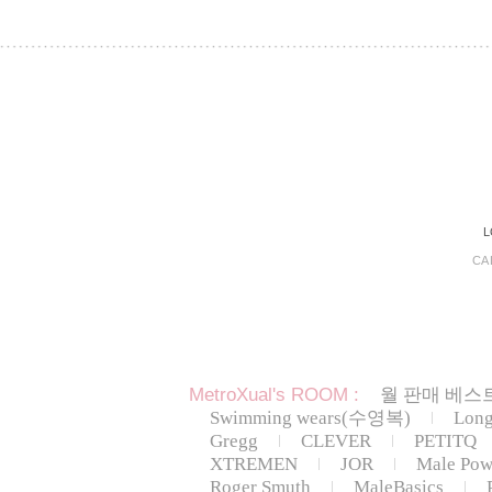
L
CA
MetroXual's ROOM :
월 판매 베스트
Swimming wears(수영복)
Lon
Gregg
CLEVER
PETITQ
XTREMEN
JOR
Male Pow
Roger Smuth
MaleBasics