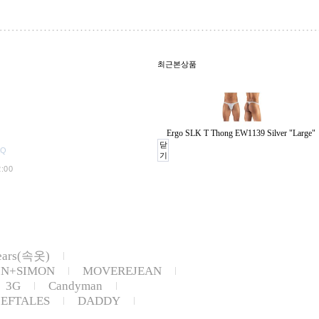
최근본상품
Ergo SLK T Thong EW1139 Silver "Large"
닫
AQ
기
:00
ears(속옷)
IN+SIMON
MOVEREJEAN
3G
Candyman
IEFTALES
DADDY