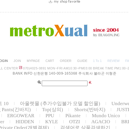
OGIN
JOIN
MYPAGE
CART
ORDER
GUIDE
1 To 1
REVIEW
F
LL CENTER
070)4025-0891
MON~FRI AM10:30
~PM03:00 BREAK TIME PM1:00~2
BANK INFO 신한은행 140-009-165368 주식회사 블라곤 이형준
 10
아울렛몰 (추가수입불가 모델 할인몰)
Underw
g Pants(긴바지)
Top(상의)
Shorts(반바지)
JUST
ERGOWEAR
PPU
Pikante
Mundo Unico
er
HIDDEN
KYLE
OTZI
AGACIO
BR
Private Order(개별결제)
검색어로 상품검색하기