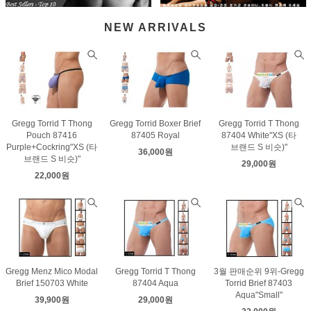
NEW ARRIVALS
Gregg Torrid T Thong
Gregg Torrid Boxer Brief
Gregg Torrid T Thong
Pouch 87416
87405 Royal
87404 White"XS (타
Purple+Cockring"XS (타
브랜드 S 비슷)"
36,000원
브랜드 S 비슷)"
29,000원
22,000원
Gregg Menz Mico Modal
Gregg Torrid T Thong
3월 판매순위 9위-Gregg
Brief 150703 White
87404 Aqua
Torrid Brief 87403
Aqua"Small"
39,900원
29,000원