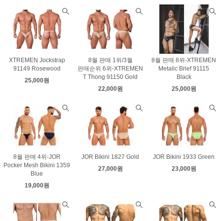
XTREMEN Jockstrap
8월 판매 1위/3월
8월 판매 8위-XTREMEN
91149 Rosewood
판매순위 6위-XTREMEN
Metalic Brief 91115
T Thong 91150 Gold
Black
25,000원
22,000원
25,000원
8월 판매 4위-JOR
JOR Bikini 1827 Gold
JOR Bikini 1933 Green
Pocker Mesh Bikini 1359
27,000원
23,000원
Blue
19,000원