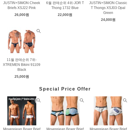
JUSTIN+SIMON Cheek
6월 판매순위 4위-JOR T
JUSTIN+SIMON Classic
Briefs XSJ22 Pink
Thong 1732 Blue
T Thongs XSJ03 Opal
Green
26,000원
22,000원
24,000원
11월 판매순위 7위-
XTREMEN Bikini 91109
Black
25,000원
Special Price Offer
Moverejean Boxer Brief
Moverejean Boxer Brief
Moverejean Boxer Brief