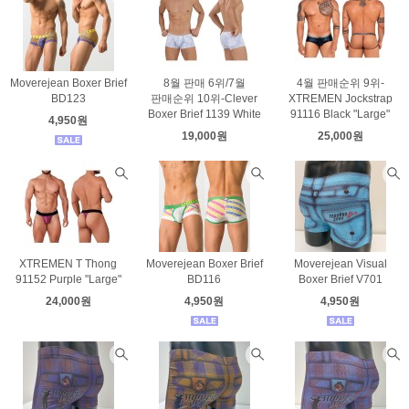
Moverejean Boxer Brief
8월 판매 6위/7월
4월 판매순위 9위-
BD123
판매순위 10위-Clever
XTREMEN Jockstrap
Boxer Brief 1139 White
91116 Black "Large"
4,950원
19,000원
25,000원
XTREMEN T Thong
Moverejean Boxer Brief
Moverejean Visual
91152 Purple "Large"
BD116
Boxer Brief V701
24,000원
4,950원
4,950원