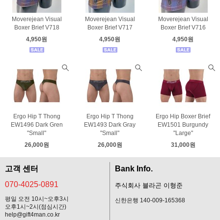
Moverejean Visual
Moverejean Visual
Moverejean Visual
Boxer Brief V718
Boxer Brief V717
Boxer Brief V716
4,950원
4,950원
4,950원
Ergo Hip T Thong
Ergo Hip T Thong
Ergo Hip Boxer Brief
EW1496 Dark Gren
EW1493 Dark Gray
EW1501 Burgundy
"Small"
"Small"
"Large"
26,000원
26,000원
31,000원
고객 센터
Bank Info.
070-4025-0891
주식회사 블라곤 이형준
평일 오전 10시~오후3시
신한은행 140-009-165368
오후1시~2시(점심시간)
help@gift4man.co.kr