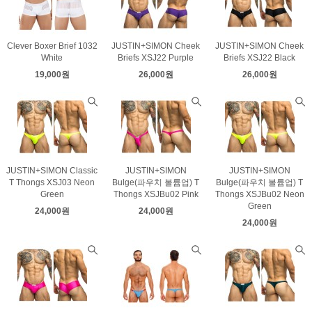
Clever Boxer Brief 1032
JUSTIN+SIMON Cheek
JUSTIN+SIMON Cheek
White
Briefs XSJ22 Purple
Briefs XSJ22 Black
19,000원
26,000원
26,000원
JUSTIN+SIMON Classic
JUSTIN+SIMON
JUSTIN+SIMON
T Thongs XSJ03 Neon
Bulge(파우치 볼륨업) T
Bulge(파우치 볼륨업) T
Green
Thongs XSJBu02 Pink
Thongs XSJBu02 Neon
Green
24,000원
24,000원
24,000원