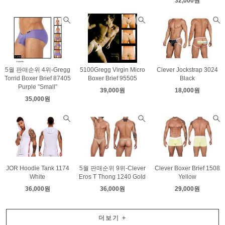
32,000원
5월 판매순위 4위-Gregg
5100Gregg Virgin Micro
Clever Jockstrap 3024
Torrid Boxer Brief 87405
Boxer Brief 95505
Black
Purple "Small"
39,000원
18,000원
35,000원
JOR Hoodie Tank 1174
5월 판매순위 9위-Clever
Clever Boxer Brief 1508
White
Eros T Thong 1240 Gold
Yellow
36,000원
36,000원
29,000원
더보기
+