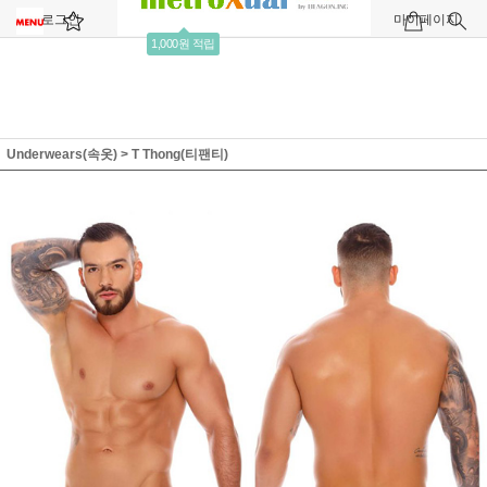
로그인
회원가입
주문조회
마이페이지
1,000원 적립
Underwears(속옷)
>
T Thong(티팬티)