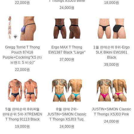
T Thongs XSJ03 Wine
22,000원
18,000원
24,000원
Gregg Torrid T Thong
Ergo MAX T Thong
1월 판매순위 8위-Ergo
Pouch 87416
EW1387 Black "Large"
SLK Bikini EW1661
Purple+Cockring"XS (타
Black
37,000원
브랜드 S 비슷)"
39,000원
22,000원
5월 판매순위 8위/4월
8월 판매 2위-
JUSTIN+SIMON Classic
판매순위 5위-XTREMEN
JUSTIN+SIMON Classic
T Thongs XSJ03 Pink
T Thong 91113 Black
T Thongs XSJ03 Tuq.
24,000원
19,000원
24,000원