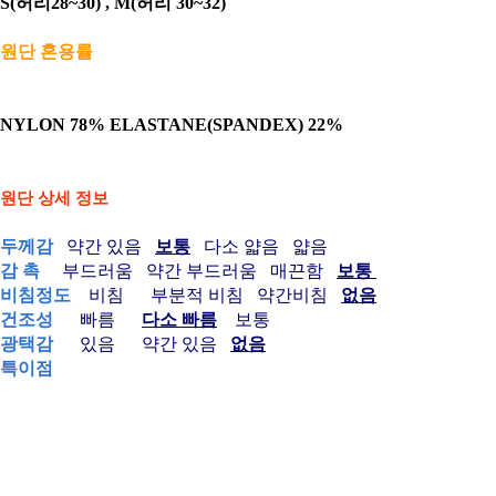
S(허리28~30) , M(허리 30~32)
원단 혼용률
NYLON 78% ELASTANE(SPANDEX) 22%
원단 상세 정보
두께감
약간 있음
보통
다소 얇음 얇음
감 촉
부드러움
약간 부드러움 매끈함
보통
비침정도
비침 부분적 비침 약간비침
없음
건조성
빠름
다소 빠름
보통
광택감
있음 약간 있음
없음
특이점