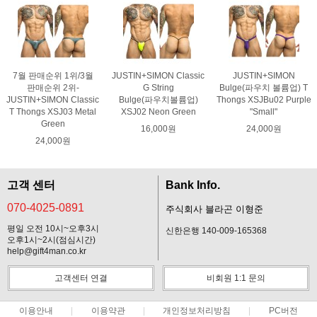
7월 판매순위 1위/3월
JUSTIN+SIMON Classic
JUSTIN+SIMON
판매순위 2위-
G String
Bulge(파우치 볼륨업) T
JUSTIN+SIMON Classic
Bulge(파우치볼륨업)
Thongs XSJBu02 Purple
T Thongs XSJ03 Metal
XSJ02 Neon Green
"Small"
Green
16,000원
24,000원
24,000원
고객 센터
Bank Info.
070-4025-0891
주식회사 블라곤 이형준
평일 오전 10시~오후3시
신한은행 140-009-165368
오후1시~2시(점심시간)
help@gift4man.co.kr
고객센터 연결
비회원 1:1 문의
이용안내
이용약관
개인정보처리방침
PC버전