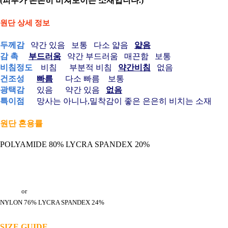
(피부가 은은히 비쳐보이는 소재입니다.)
원단 상세 정보
두께감
약간 있음 보통 다소 얇음
얇음
감 촉
부드러움
약간 부드러움 매끈함 보통
비침정도
비침 부분적 비침
약간비침
없음
건조성
빠름
다소 빠름 보통
광택감
있음 약간 있음
없음
특이점
망사는 아니나,밀착감이 좋은 은은히 비치는 소재
원단 혼용률
POLYAMIDE 80% LYCRA SPANDEX 20%
or
NYLON 76% LYCRA SPANDEX 24%
SIZE GUIDE