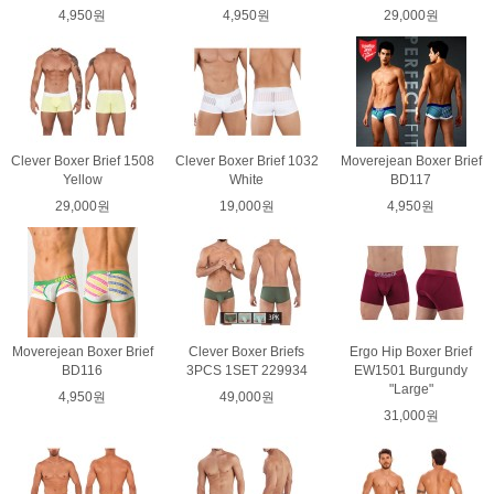
4,950원
4,950원
29,000원
Clever Boxer Brief 1508
Clever Boxer Brief 1032
Moverejean Boxer Brief
Yellow
White
BD117
29,000원
19,000원
4,950원
Moverejean Boxer Brief
Clever Boxer Briefs
Ergo Hip Boxer Brief
BD116
3PCS 1SET 229934
EW1501 Burgundy
"Large"
4,950원
49,000원
31,000원