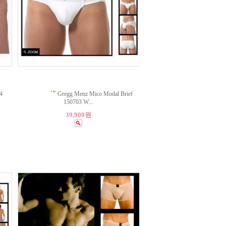
4
Gregg Menz Mico Modal Brief
150703 W...
39,900원