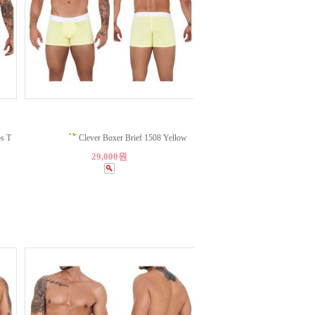
s T
Clever Boxer Brief 1508 Yellow
29,000원