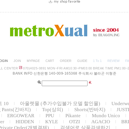
OGIN
JOIN
MYPAGE
CART
ORDER
GUIDE
1 To 1
REVIEW
F
LL CENTER
070)4025-0891
MON~FRI AM10:30
~PM03:00 BREAK TIME PM1:00~2
BANK INFO 신한은행 140-009-165368 주식회사 블라곤 이형준
 10
아울렛몰 (추가수입불가 모델 할인몰)
Underw
g Pants(긴바지)
Top(상의)
Shorts(반바지)
JUST
ERGOWEAR
PPU
Pikante
Mundo Unico
er
HIDDEN
KYLE
OTZI
AGACIO
BR
Private Order(개별결제)
검색어로 상품검색하기