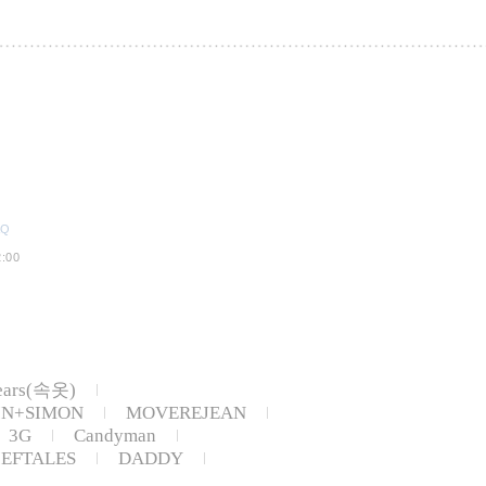
AQ
:00
ears(속옷)
IN+SIMON
MOVEREJEAN
3G
Candyman
IEFTALES
DADDY