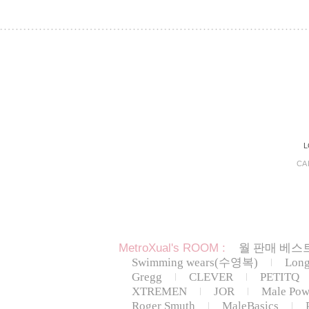
L
CA
MetroXual's ROOM :
월 판매 베스트
Swimming wears(수영복)
Lon
Gregg
CLEVER
PETITQ
XTREMEN
JOR
Male Pow
Roger Smuth
MaleBasics